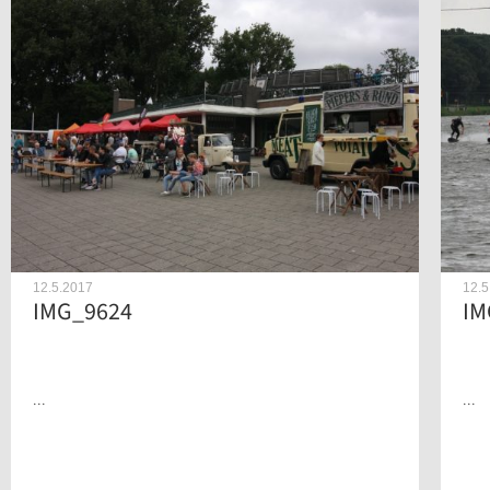
12.5.2017
12.5
IMG_9624
IM
...
...