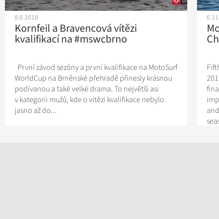
8.6.2018
6.11
Kornfeil a Bravencová vítězi
Mo
kvalifikací na #mswcbrno
Ch
První závod sezóny a první kvalifikace na MotoSurf
Fif
WorldCup na Brněnské přehradě přinesly krásnou
201
podívanou a také velké drama. To největší asi
fin
v kategorii mužů, kde o vítězi kvalifikace nebylo
imp
jasno až do...
and
sea