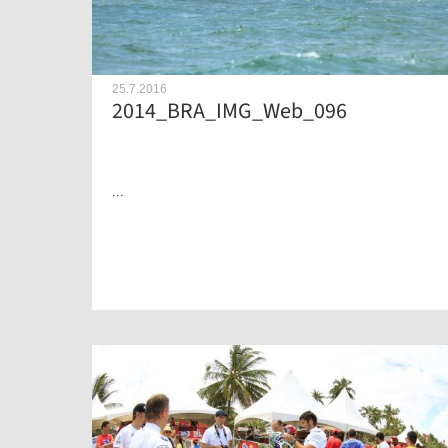
25.7.2016
2014_BRA_IMG_Web_096
...