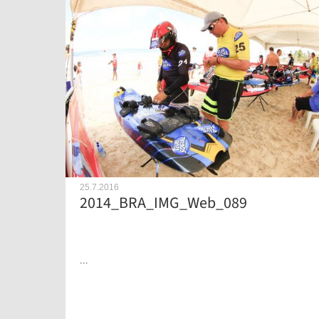
25.7.2016
2014_BRA_IMG_Web_089
...