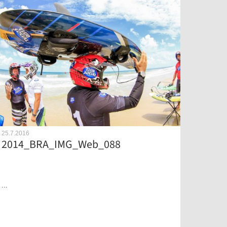
25.7.2016
2014_BRA_IMG_Web_088
...